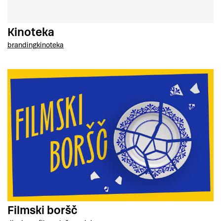
Kinoteka
branding
kinoteka
Filmski boršč