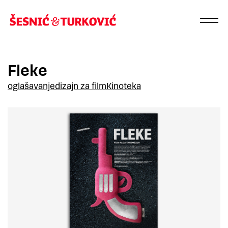
Fleke
oglašavanje
dizajn za film
Kinoteka