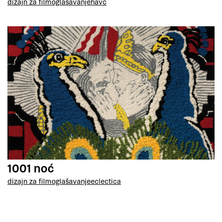
dizajn za film
oglašavanje
havc
1001 noć
dizajn za film
oglašavanje
eclectica