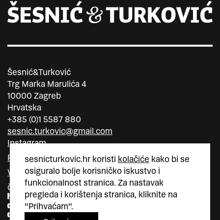
Šesnić&Turković
Trg Marka Marulića 4
10000 Zagreb
Hrvatska
+385 (0)1 5587 880
sesnic.turkovic@gmail.com
Instagram
Facebook
sesnicturkovic.hr koristi
kolačiće
kako bi se
osiguralo bolje korisničko iskustvo i
Vimeo
funkcionalnost stranica. Za nastavak
član
član
pregleda i korištenja stranica, kliknite na
"Prihvaćam".