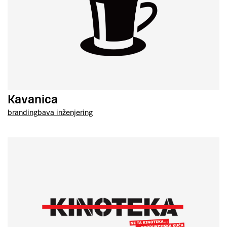
Kavanica
branding
bava inženjering