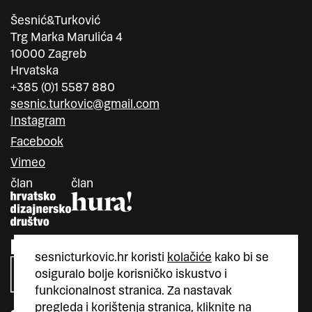
Šesnić&Turković
Trg Marka Marulića 4
10000 Zagreb
Hrvatska
+385 (0)1 5587 880
sesnic.turkovic@gmail.com
Instagram
Facebook
Vimeo
član
član
sesnicturkovic.hr koristi
kolačiće
kako bi se
osiguralo bolje korisničko iskustvo i
funkcionalnost stranica. Za nastavak
pregleda i korištenja stranica, kliknite na