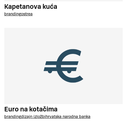
Kapetanova kuća
branding
ostrea
Euro na kotačima
branding
dizajn izložbi
hrvatska narodna banka