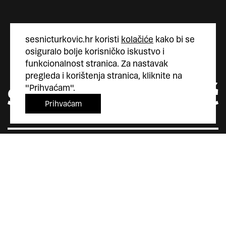
sesnicturkovic.hr koristi
kolačiće
kako bi se
osiguralo bolje korisničko iskustvo i
funkcionalnost stranica. Za nastavak
pregleda i korištenja stranica, kliknite na
"Prihvaćam".
Prihvaćam
Šesnić&Turković
Trg Marka Marulića 4
10000 Zagreb
Hrvatska
+385 (0)1 5587 880
sesnic.turkovic@gmail.com