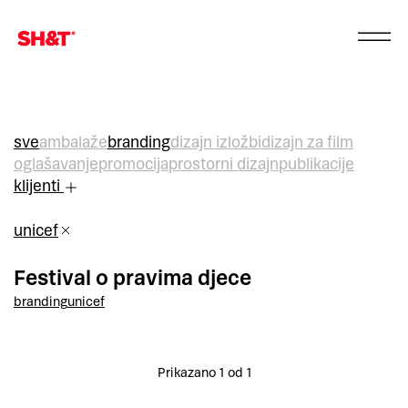
sve
ambalaže
branding
dizajn izložbi
dizajn za film
oglašavanje
promocija
prostorni dizajn
publikacije
klijenti
unicef
Festival o pravima djece
branding
unicef
Prikazano 1 od 1