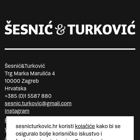
Šesnić&Turković
Trg Marka Marulića 4
10000 Zagreb
Hrvatska
+385 (0)1 5587 880
sesnic.turkovic@gmail.com
Instagram
Facebook
sesnicturkovic.hr koristi
kolačiće
kako bi se
Vimeo
osiguralo bolje korisničko iskustvo i
član
član