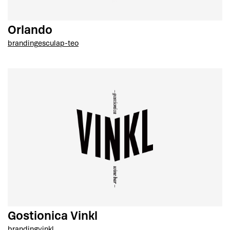
Orlando
branding
esculap-teo
Gostionica Vinkl
branding
vinkl