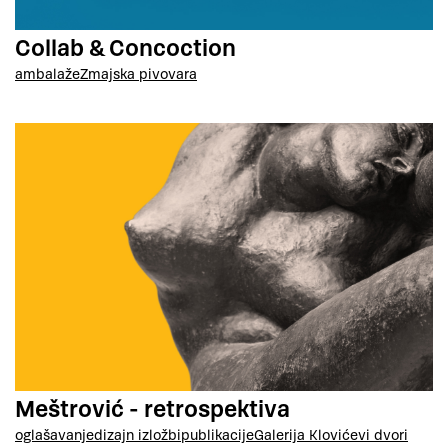
Collab & Concoction
ambalaže
Zmajska pivovara
Meštrović - retrospektiva
oglašavanje
dizajn izložbi
publikacije
Galerija Klovićevi dvori