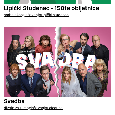
Lipički Studenac - 150ta obljetnica
ambalaže
oglašavanje
Lipički studenac
Svadba
dizajn za film
oglašavanje
Eclectica