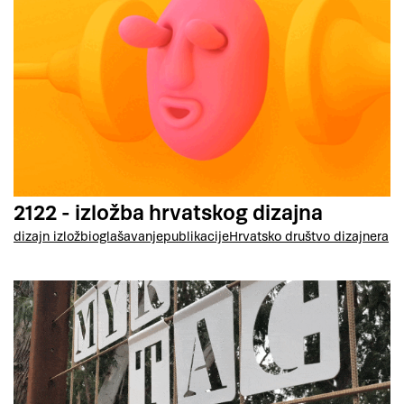
2122 - izložba hrvatskog dizajna
dizajn izložbi
oglašavanje
publikacije
Hrvatsko društvo dizajnera