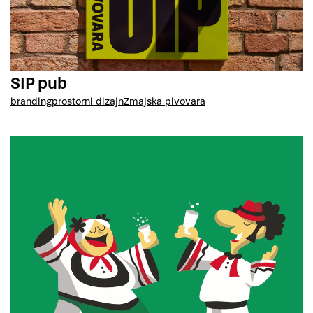
SIP pub
branding
prostorni dizajn
Zmajska pivovara