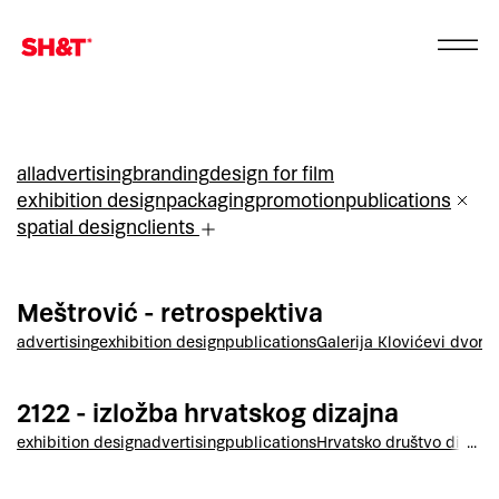
all
advertising
branding
design for film
exhibition design
packaging
promotion
publications
spatial design
clients
Meštrović - retrospektiva
advertising
exhibition design
publications
Galerija Klovićevi dvori
2122 - izložba hrvatskog dizajna
exhibition design
advertising
publications
Hrvatsko društvo dizajne