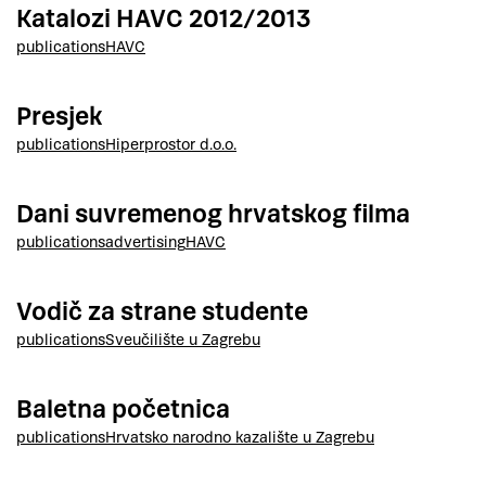
Katalozi HAVC 2012/2013
publications
HAVC
Presjek
publications
Hiperprostor d.o.o.
Dani suvremenog hrvatskog filma
publications
advertising
HAVC
Vodič za strane studente
publications
Sveučilište u Zagrebu
Baletna početnica
publications
Hrvatsko narodno kazalište u Zagrebu