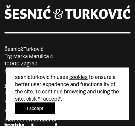
Šesnić&Turković
Trg Marka Marulića 4
10000 Zagreb
Hrvatska
sesnicturkovic.hr uses
cookies
to ensure a
+385 (0)1 5587 880
better user experience and functionality of
sesnic.turkovic@gmail.com
the site. To continue browsing and using the
Instagram
site, click "I accept".
Facebook
I accept
Vimeo
member of
member of