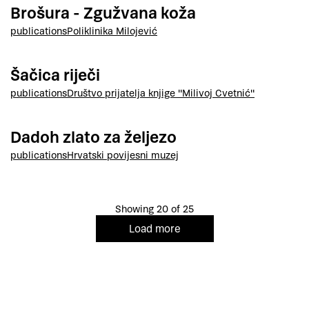
Brošura - Zgužvana koža
publications
Poliklinika Milojević
Šačica riječi
publications
Društvo prijatelja knjige "Milivoj Cvetnić"
Dadoh zlato za željezo
publications
Hrvatski povijesni muzej
Showing 20 of 25
Load more