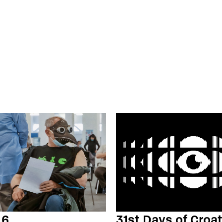
 6
31st Days of Croat