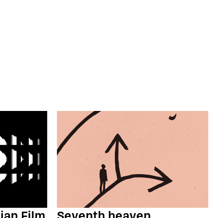
Seventh heaven
ian Film