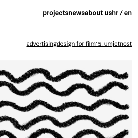
projects
news
about us
hr
/
en
advertising
design for film
15. umjetnost