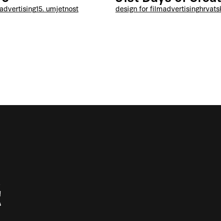
advertising
15. umjetnost
design for film
advertising
hrvats