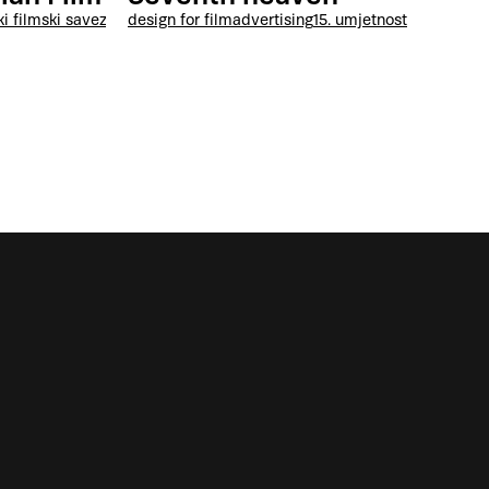
design for film
advertising
15. umjetnost
ki filmski savez