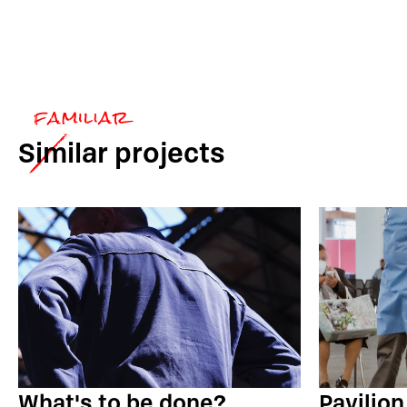
Similar
projects
What's to be done?
Pavilion