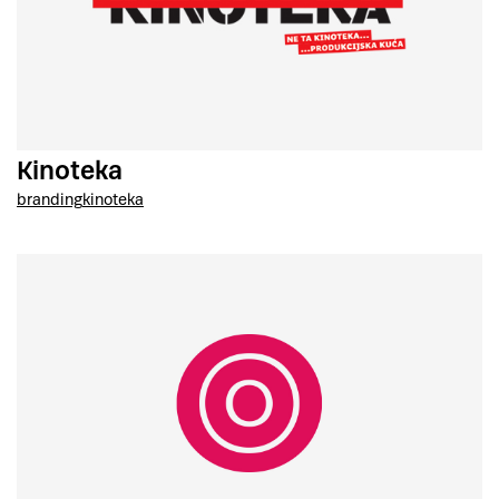
Kinoteka
branding
kinoteka