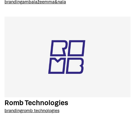
branding
ambalaže
emma&nala
Romb Technologies
branding
romb technologies