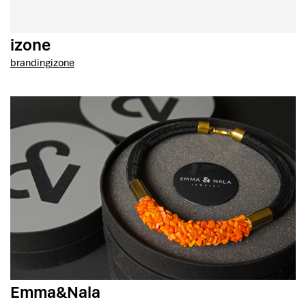
izone
branding
izone
Emma&Nala