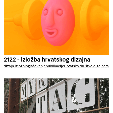
2122 - izložba hrvatskog dizajna
dizajn izložbi
oglašavanje
publikacije
Hrvatsko društvo dizajnera