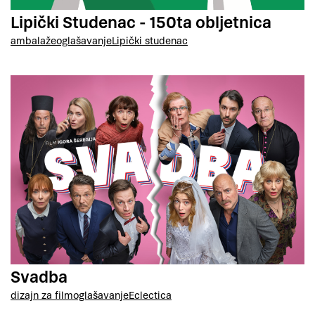
Lipički Studenac - 150ta obljetnica
ambalaže
oglašavanje
Lipički studenac
Svadba
dizajn za film
oglašavanje
Eclectica