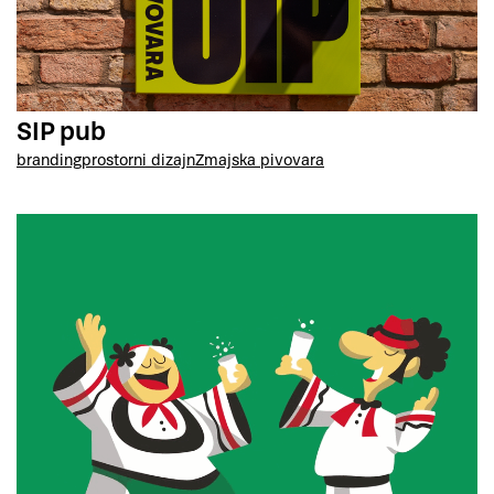
SIP pub
branding
prostorni dizajn
Zmajska pivovara