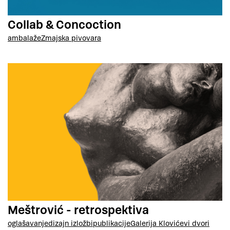
Collab & Concoction
ambalaže
Zmajska pivovara
Meštrović - retrospektiva
oglašavanje
dizajn izložbi
publikacije
Galerija Klovićevi dvori