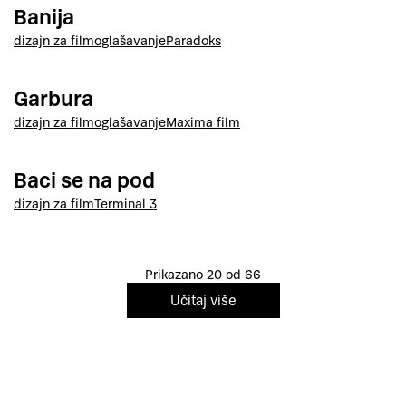
Banija
dizajn za film
oglašavanje
Paradoks
Garbura
dizajn za film
oglašavanje
Maxima film
Baci se na pod
dizajn za film
Terminal 3
Prikazano 20 od 66
Učitaj više