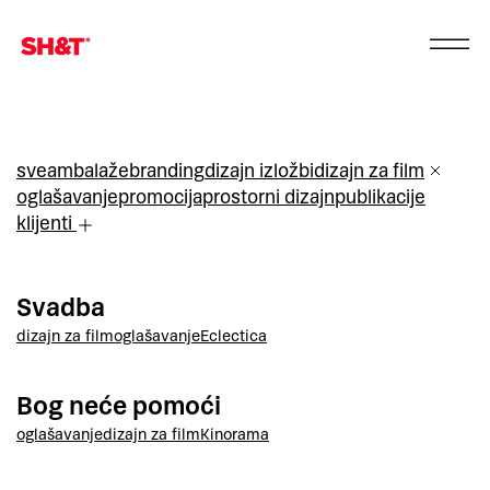
sve
ambalaže
branding
dizajn izložbi
dizajn za film
oglašavanje
promocija
prostorni dizajn
publikacije
klijenti
Svadba
dizajn za film
oglašavanje
Eclectica
Bog neće pomoći
oglašavanje
dizajn za film
Kinorama