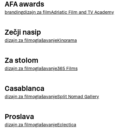
AFA awards
branding
dizajn za film
Adriatic Film and TV Academy
Zečji nasip
dizajn za film
oglašavanje
Kinorama
Za stolom
dizajn za film
oglašavanje
365 Films
Casablanca
dizajn za film
oglašavanje
Split Nomad Gallery
Proslava
dizajn za film
oglašavanje
Eclectica