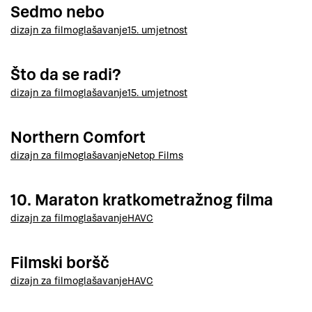
Sedmo nebo
dizajn za film
oglašavanje
15. umjetnost
Što da se radi?
dizajn za film
oglašavanje
15. umjetnost
Northern Comfort
dizajn za film
oglašavanje
Netop Films
10. Maraton kratkometražnog filma
dizajn za film
oglašavanje
HAVC
Filmski boršč
dizajn za film
oglašavanje
HAVC