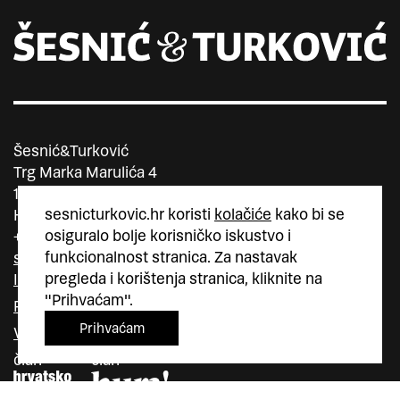
Šesnić&Turković
Trg Marka Marulića 4
10000 Zagreb
sesnicturkovic.hr koristi
kolačiće
kako bi se
Hrvatska
osiguralo bolje korisničko iskustvo i
+385 (0)1 5587 880
funkcionalnost stranica. Za nastavak
sesnic.turkovic@gmail.com
pregleda i korištenja stranica, kliknite na
Instagram
"Prihvaćam".
Facebook
Prihvaćam
Vimeo
član
član