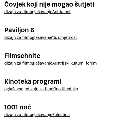
Čovjek koji nije mogao šutjeti
dizajn za film
oglašavanje
Antitalent
Paviljon 6
dizajn za film
oglašavanje
15. umjetnost
Filmschnite
dizajn za film
oglašavanje
Austrijski kulturni forum
Kinoteka programi
oglašavanje
dizajn za film
Kino Kinoteka
1001 noć
dizajn za film
oglašavanje
Eclectica