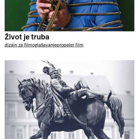
Život je truba
dizajn za film
oglašavanje
propeler film