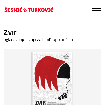
Zvir
oglašavanje
dizajn za film
Propeler Film