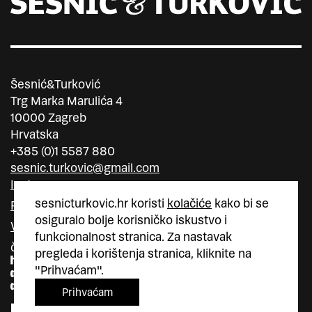
Šesnić&Turković
Trg Marka Marulića 4
10000 Zagreb
Hrvatska
+385 (0)1 5587 880
sesnic.turkovic@gmail.com
Instagram
sesnicturkovic.hr koristi
kolačiće
kako bi se
Facebook
osiguralo bolje korisničko iskustvo i
Vimeo
funkcionalnost stranica. Za nastavak
član
član
pregleda i korištenja stranica, kliknite na
"Prihvaćam".
Prihvaćam