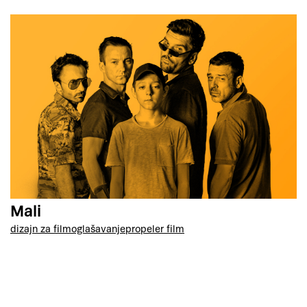
Mali
dizajn za film
oglašavanje
propeler film