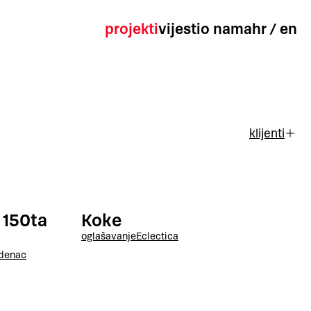
projekti
vijesti
o nama
hr
/
en
klijenti
 150ta
Koke
oglašavanje
Eclectica
udenac