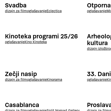
Svadba
Otporna
dizajn za film
oglašavanje
Eclectica
oglašavanje
Mi
Kinoteka programi 25/26
Arheolog
kultura
oglašavanje
Kino Kinoteka
dizajn izložbi
o
Zečji nasip
33. Dani
dizajn za film
oglašavanje
Kinorama
oglašavanje
Ki
Casablanca
Proslav
dizajn za film
oglašavanje
Split Nomad Gallery
dizajn za film
o