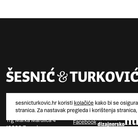
sesnicturkovic.hr koristi
kolačiće
kako bi se osigura
stranica. Za nastavak pregleda i korištenja stranica,
Šesnić&Turković
Instagram
član
član
Trg Marka Marulića 4
Facebook
10000 Zagreb
Vimeo
Hrvatska