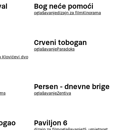
val
Bog neće pomoći
oglašavanje
dizajn za film
Kinorama
Crveni tobogan
oglašavanje
Paradoks
a Klovićevi dvori
Persen - dnevne brige
lms
oglašavanje
Zentiva
mogao
Paviljon 6
dizajn za film
oglašavanje
15. umjetnost