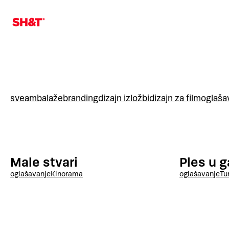
sve
ambalaže
branding
dizajn izložbi
dizajn za film
oglaša
Male stvari
Ples u ga
oglašavanje
Kinorama
oglašavanje
Tu