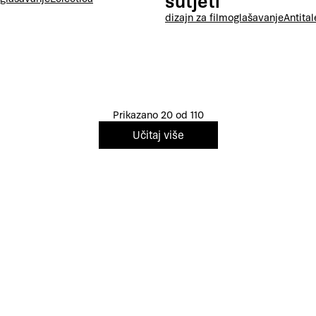
šutjeti
dizajn za film
oglašavanje
Antital
Prikazano 20 od 110
Učitaj više