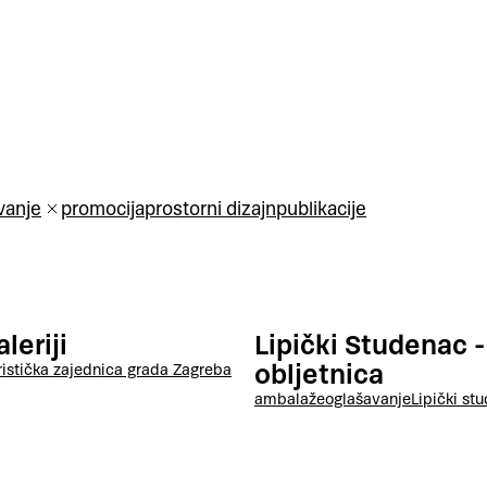
vanje
promocija
prostorni dizajn
publikacije
leriji
Lipički Studenac -
obljetnica
ristička zajednica grada Zagreba
ambalaže
oglašavanje
Lipički st