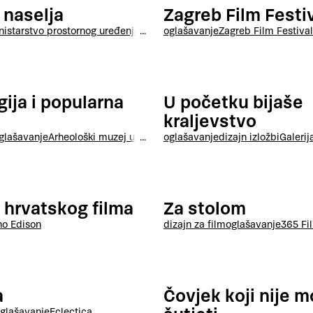
 naselja
Zagreb Film Festi
nistarstvo prostornog uređenja, graditeljstva i državne imovine
oglašavanje
Zagreb Film Festival
ija i popularna
U početku bijaše
kraljevstvo
glašavanje
Arheološki muzej u Zagrebu
oglašavanje
dizajn izložbi
Galerij
 hrvatskog filma
Za stolom
no Edison
dizajn za film
oglašavanje
365 Fi
a
Čovjek koji nije 
glašavanje
Eclectica