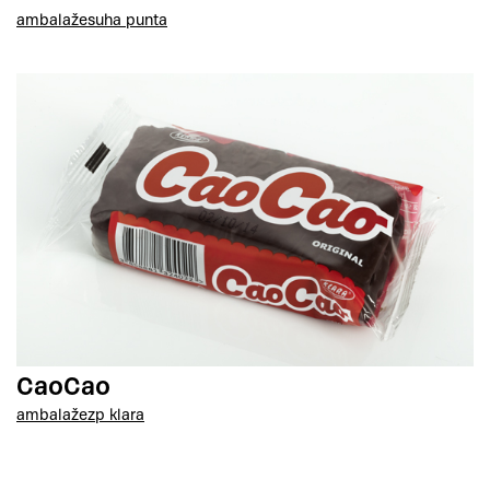
ambalaže
suha punta
CaoCao
ambalaže
zp klara