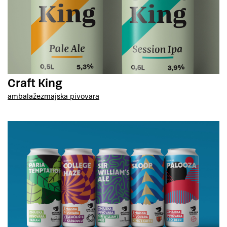
Craft King
ambalaže
zmajska pivovara