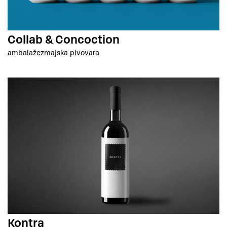
Collab & Concoction
ambalaže
zmajska pivovara
Kontra