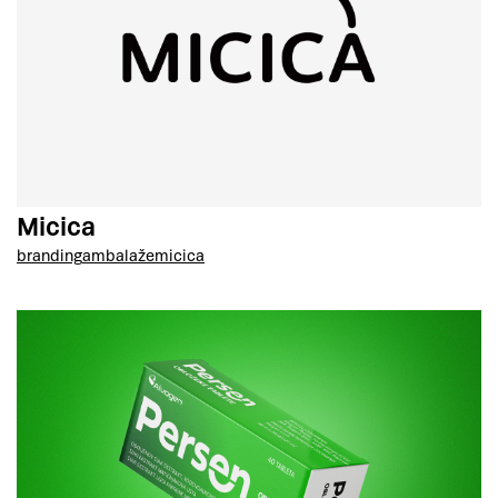
Micica
branding
ambalaže
micica