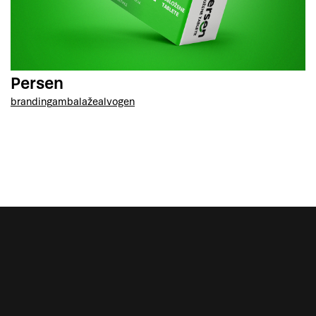
Persen
branding
ambalaže
alvogen