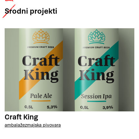
Srodni
projekti
Craft King
ambalaže
zmajska pivovara