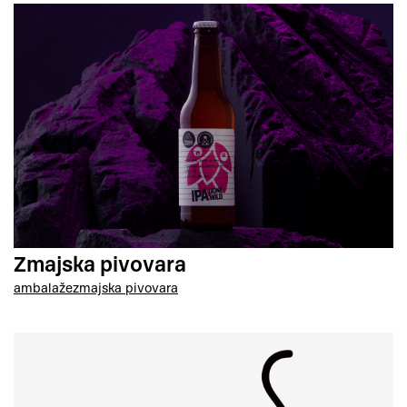
Zmajska pivovara
ambalaže
zmajska pivovara