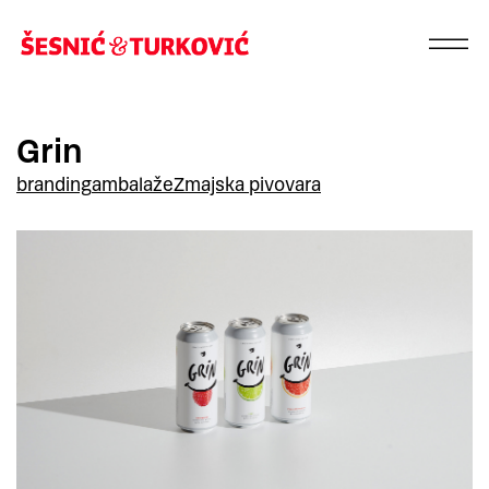
Grin
branding
ambalaže
Zmajska pivovara