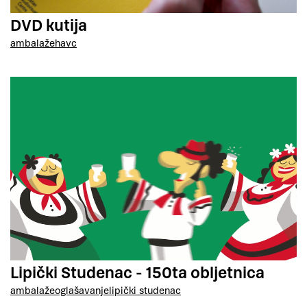
DVD kutija
ambalaže
havc
Lipički Studenac - 150ta obljetnica
ambalaže
oglašavanje
lipički studenac