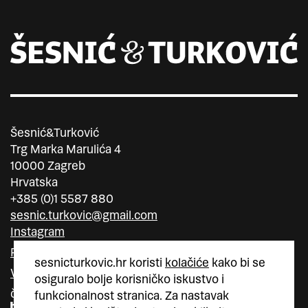
Šesnić&Turković
Trg Marka Marulića 4
10000 Zagreb
Hrvatska
+385 (0)1 5587 880
sesnic.turkovic@gmail.com
Instagram
Facebook
sesnicturkovic.hr koristi
kolačiće
kako bi se
Vimeo
osiguralo bolje korisničko iskustvo i
član
član
funkcionalnost stranica. Za nastavak