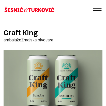
Craft King
ambalaže
Zmajska pivovara