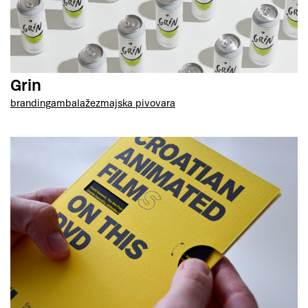
Grin
branding
ambalaže
zmajska pivovara