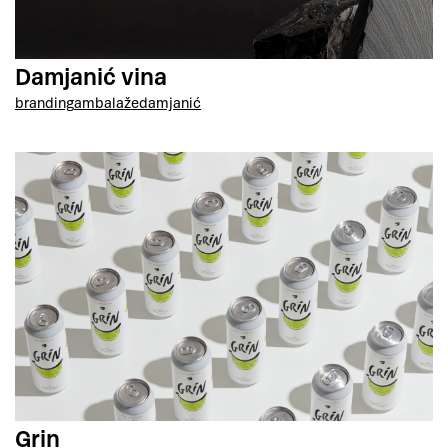
Damjanić vina
branding
ambalaže
damjanić
Grin