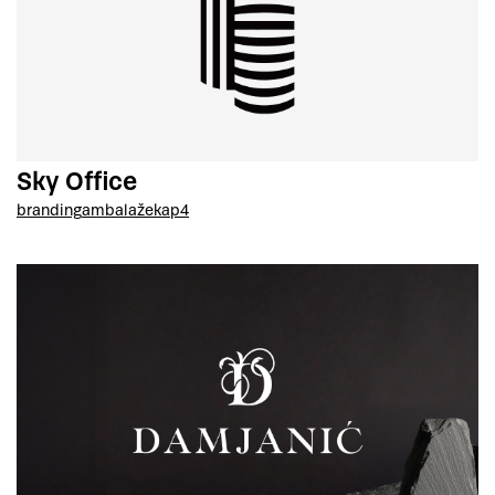
Sky Office
branding
ambalaže
kap4