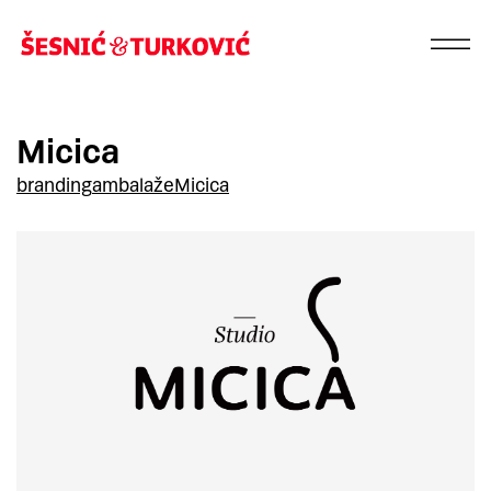
Micica
branding
ambalaže
Micica