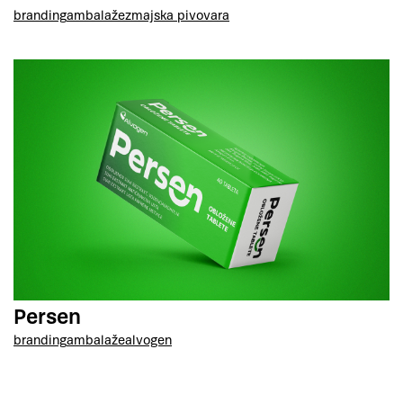
branding
ambalaže
zmajska pivovara
Persen
branding
ambalaže
alvogen