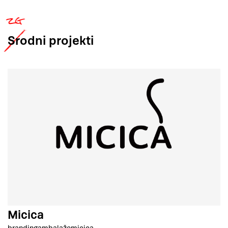
Srodni
projekti
Micica
branding
ambalaže
micica