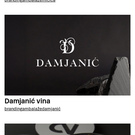
Damjanić vina
branding
ambalaže
damjanić