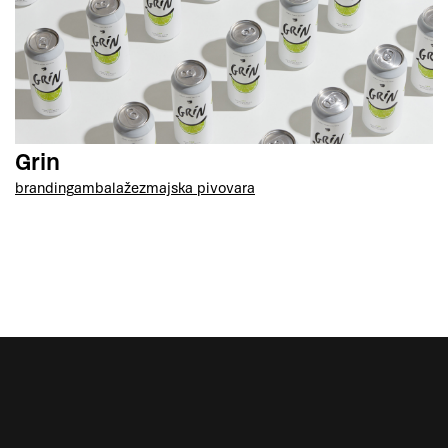
Grin
branding
ambalaže
zmajska pivovara