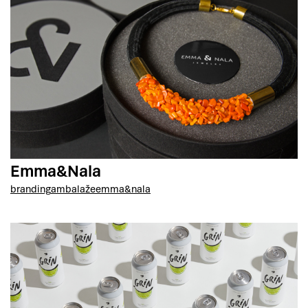
Emma&Nala
branding
ambalaže
emma&nala