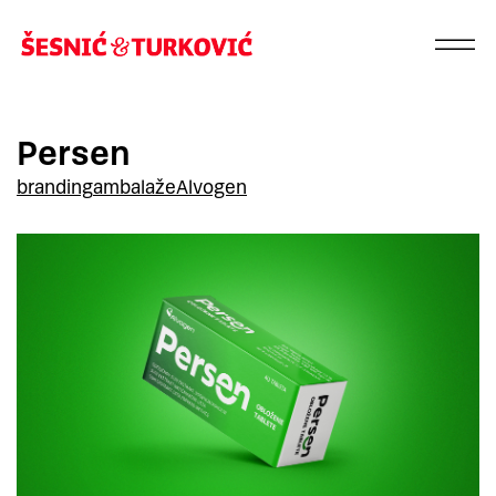
Persen
branding
ambalaže
Alvogen