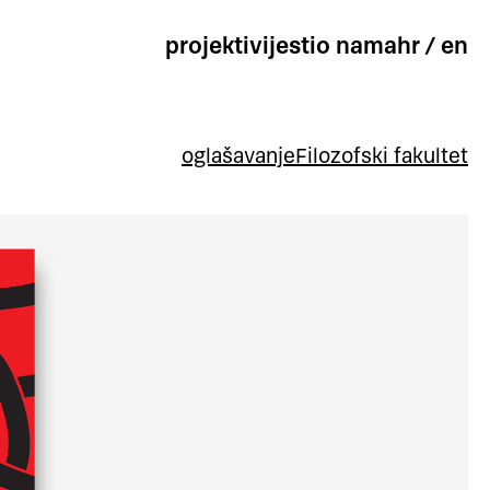
projekti
vijesti
o nama
hr
/
en
oglašavanje
Filozofski fakultet