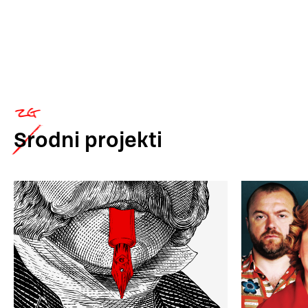
Srodni
projekti