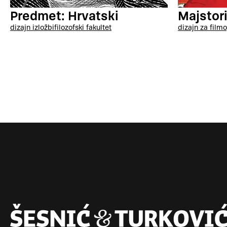
Predmet: Hrvatski
Majstor
dizajn izložbi
filozofski fakultet
dizajn za film
o