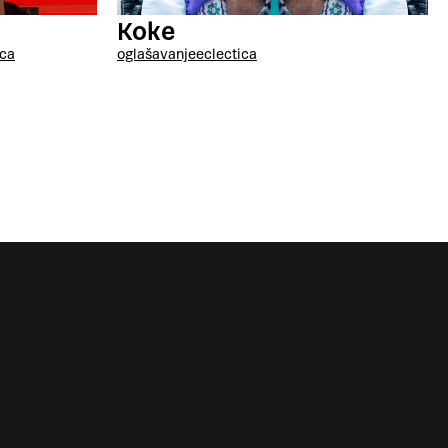
Koke
ica
oglašavanje
eclectica