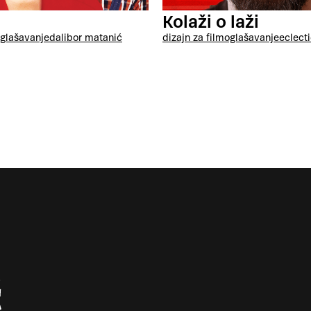
i
Kolaži o laži
glašavanje
dalibor matanić
dizajn za film
oglašavanje
eclect