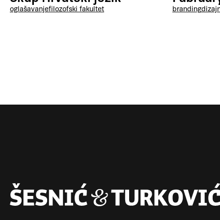
oglašavanje
filozofski fakultet
branding
dizajn