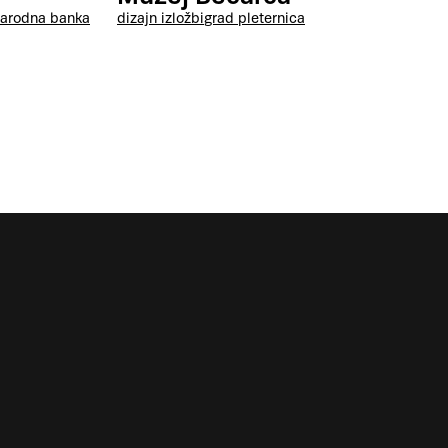
narodna banka
dizajn izložbi
grad pleternica