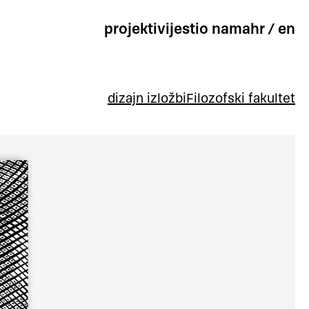
projekti
vijesti
o nama
hr
/
en
dizajn izložbi
Filozofski fakultet