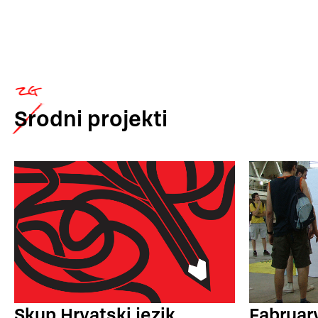
Srodni
projekti
Skup Hrvatski jezik
Fabruar