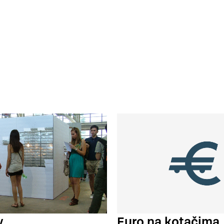
Euro na kotačima
y