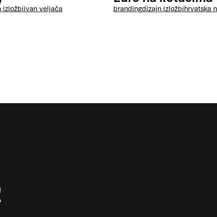
branding
dizajn izložbi
hrvatska 
 izložbi
ivan veljača