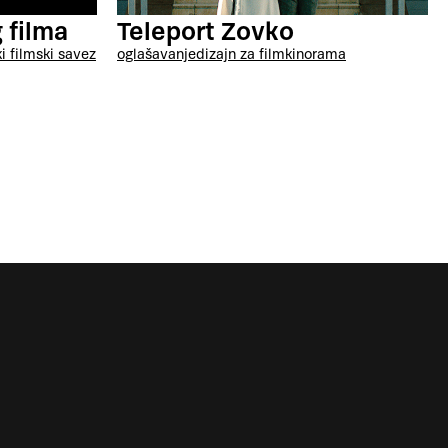
Teleport Zovko
 filma
oglašavanje
dizajn za film
kinorama
i filmski savez