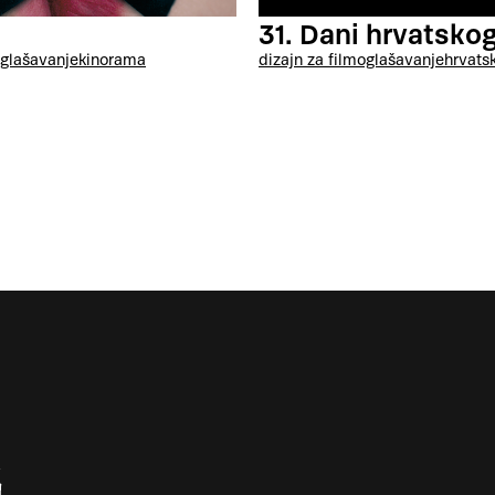
31. Dani hrvatskog
glašavanje
kinorama
dizajn za film
oglašavanje
hrvatsk