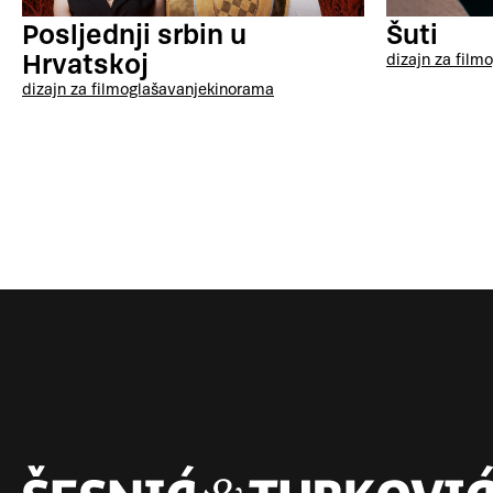
Posljednji srbin u
Šuti
Hrvatskoj
dizajn za film
o
dizajn za film
oglašavanje
kinorama