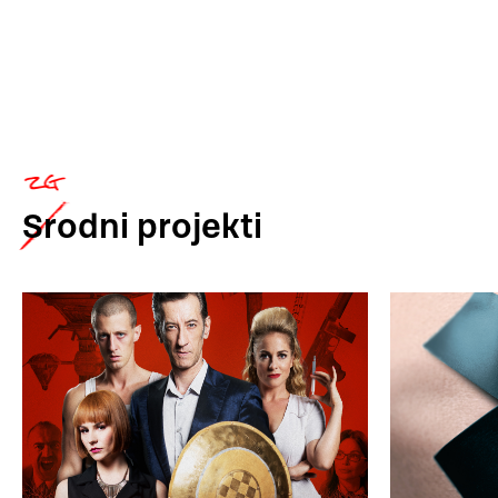
Srodni
projekti