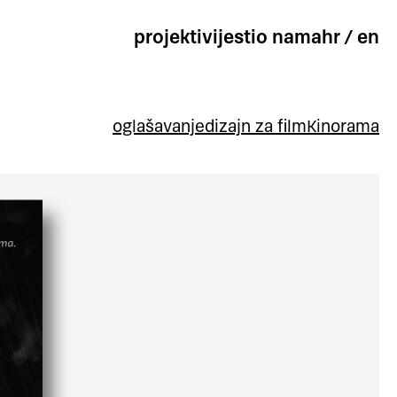
projekti
vijesti
o nama
hr
/
en
oglašavanje
dizajn za film
Kinorama