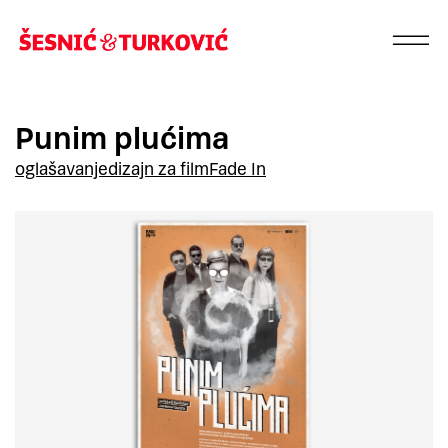
Punim plućima
oglašavanje
dizajn za film
Fade In