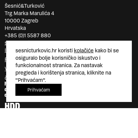
Šesnić&Turković
Trg Marka Marulića 4
10000 Zagreb
Hrvatska
+385 (0)1 5587 880
sesnic.turkovic@gmail.com
Instagram
sesnicturkovic.hr koristi
kolačiće
kako bi se
osiguralo bolje korisničko iskustvo i
Facebook
funkcionalnost stranica. Za nastavak
Vimeo
pregleda i korištenja stranica, kliknite na
član
član
"Prihvaćam".
Prihvaćam