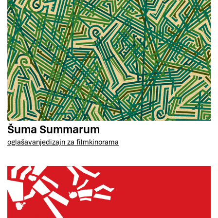
Šuma Summarum
oglašavanje
dizajn za film
kinorama