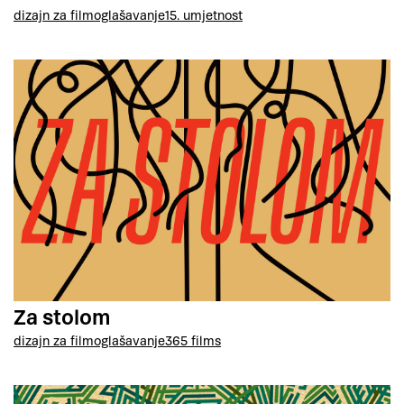
dizajn za film
oglašavanje
15. umjetnost
Za stolom
dizajn za film
oglašavanje
365 films