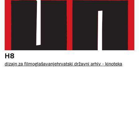
H8
dizajn za film
oglašavanje
hrvatski državni arhiv - kinoteka