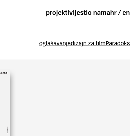
projekti
vijesti
o nama
hr
/
en
oglašavanje
dizajn za film
Paradoks