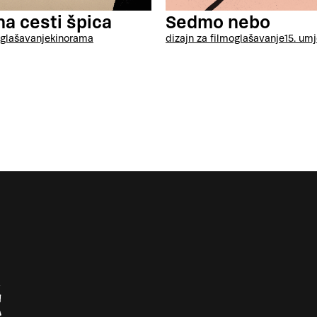
Sedmo nebo
na cesti špica
dizajn za film
oglašavanje
15. um
glašavanje
kinorama