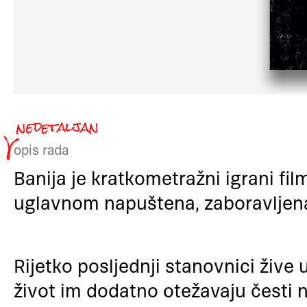
opis rada
Banija je kratkometražni igrani film
uglavnom napuštena, zaboravljena i
Rijetko posljednji stanovnici živ
život im dodatno otežavaju česti na