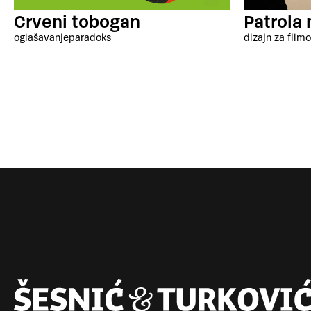
Crveni tobogan
Patrola 
oglašavanje
paradoks
dizajn za film
o