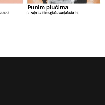
Punim plućima
jetnost
dizajn za film
oglašavanje
fade in