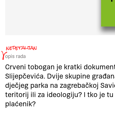
opis rada
Crveni tobogan je kratki dokument
Slijepčevića. Dvije skupine građa
dječjeg parka na zagrebačkoj Savici.
teritorij ili za ideologiju? I tko je t
plaćenik?