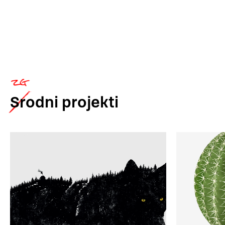
Srodni
projekti