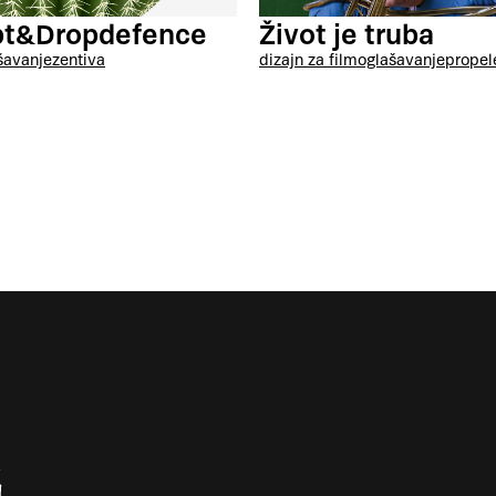
pt&Dropdefence
Život je truba
šavanje
zentiva
dizajn za film
oglašavanje
propel