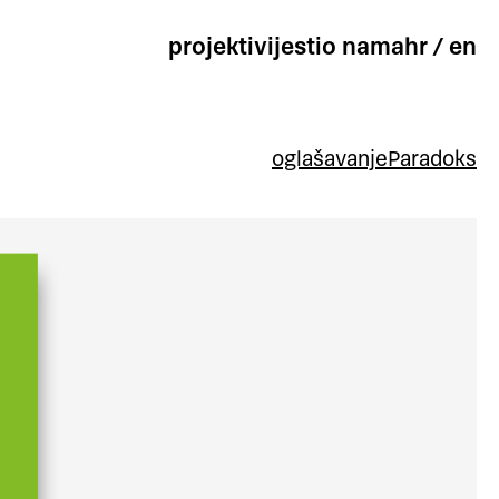
projekti
vijesti
o nama
hr
/
en
oglašavanje
Paradoks