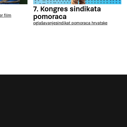
7. Kongres sindikata
pomoraca
er film
oglašavanje
sindikat pomoraca hrvatske