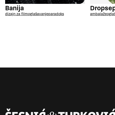
Banija
Dropse
dizajn za film
oglašavanje
paradoks
ambalaže
ogla