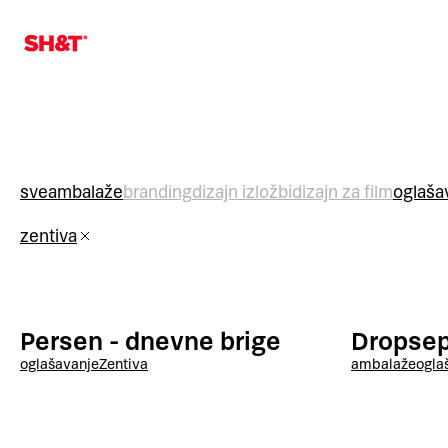
sve
ambalaže
branding
dizajn izložbi
dizajn za film
oglaša
zentiva
Persen - dnevne brige
Dropse
oglašavanje
Zentiva
ambalaže
ogla