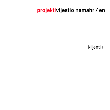
projekti
vijesti
o nama
hr
/
en
klijenti