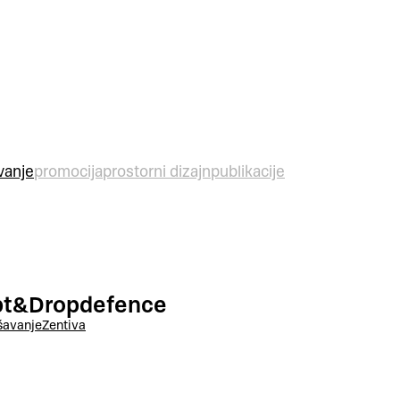
vanje
promocija
prostorni dizajn
publikacije
pt&Dropdefence
šavanje
Zentiva