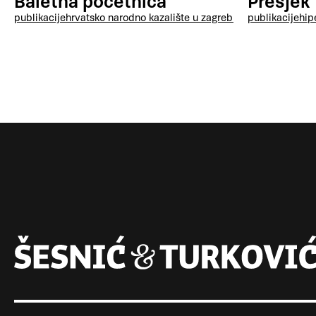
Presjek
Baletna početnica
publikacije
hip
publikacije
hrvatsko narodno kazalište u zagrebu