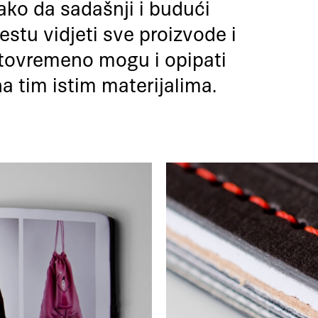
tako da sadašnji i budući
stu vidjeti sve proizvode i
istovremeno mogu i opipati
 na tim istim materijalima.