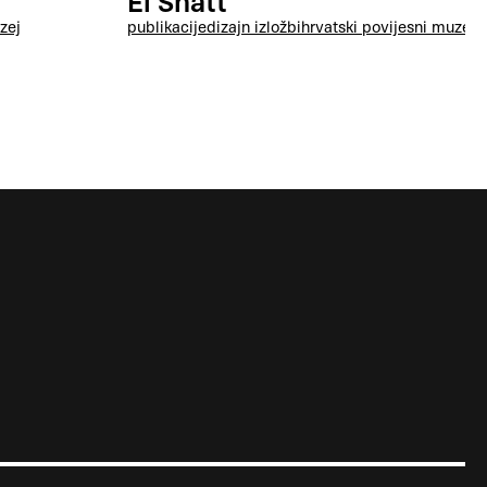
El Shatt
zej
publikacije
dizajn izložbi
hrvatski povijesni muzej