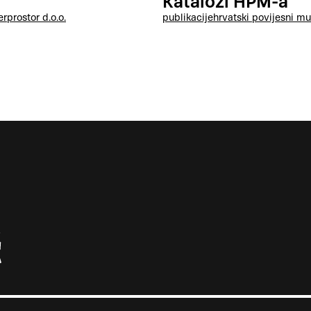
Katalozi HPM-a
erprostor d.o.o.
publikacije
hrvatski povijesni mu