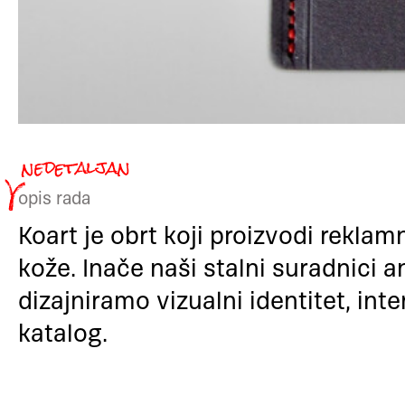
opis rada
Koart je obrt koji proizvodi reklamn
kože. Inače naši stalni suradnici a
dizajniramo vizualni identitet, int
katalog.