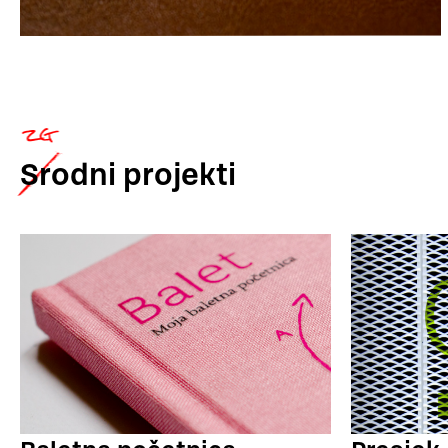
Srodni
projekti