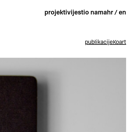
projekti
vijesti
o nama
hr
/
en
publikacije
Koart