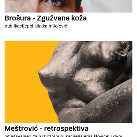
Brošura - Zgužvana koža
publikacije
poliklinika milojević
Meštrović - retrospektiva
oglašavanje
dizajn izložbi
publikacije
galerija klovićevi dvori