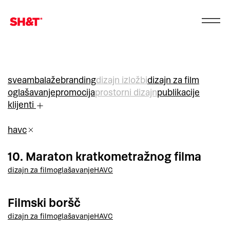
sve
ambalaže
branding
dizajn izložbi
dizajn za film
oglašavanje
promocija
prostorni dizajn
publikacije
klijenti
havc
10. Maraton kratkometražnog filma
dizajn za film
oglašavanje
HAVC
Filmski boršč
dizajn za film
oglašavanje
HAVC