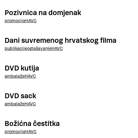
Pozivnica na domjenak
promocija
HAVC
Dani suvremenog hrvatskog filma
publikacije
oglašavanje
HAVC
DVD kutija
ambalaže
HAVC
DVD sack
ambalaže
HAVC
Božićna čestitka
promocija
HAVC