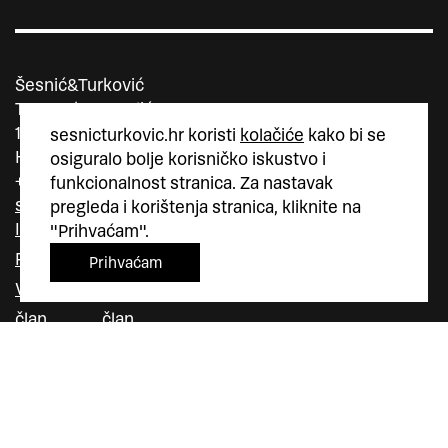
Šesnić&Turković
Trg Marka Marulića 4
10000 Zagreb
sesnicturkovic.hr koristi
kolačiće
kako bi se
Hrvatska
osiguralo bolje korisničko iskustvo i
+385 (0)1 5587 880
funkcionalnost stranica. Za nastavak
sesnic.turkovic@gmail.com
pregleda i korištenja stranica, kliknite na
Instagram
"Prihvaćam".
Facebook
Prihvaćam
Vimeo
član
član