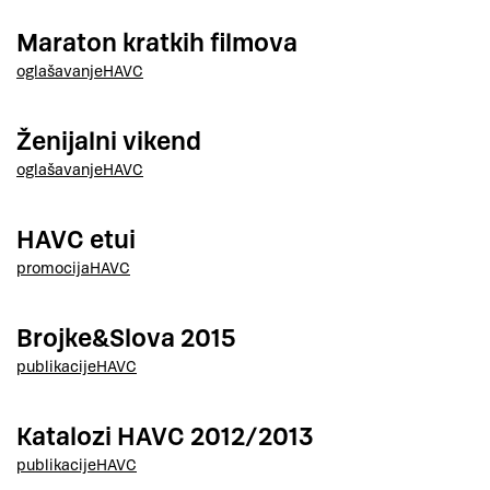
Maraton kratkih filmova
oglašavanje
HAVC
Ženijalni vikend
oglašavanje
HAVC
HAVC etui
promocija
HAVC
Brojke&Slova 2015
publikacije
HAVC
Katalozi HAVC 2012/2013
publikacije
HAVC