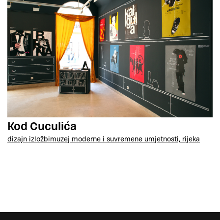
Kod Cuculića
dizajn izložbi
muzej moderne i suvremene umjetnosti, rijeka