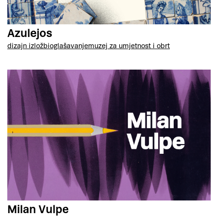
Azulejos
dizajn izložbi
oglašavanje
muzej za umjetnost i obrt
Milan Vulpe