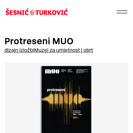
Protreseni MUO
dizajn izložbi
Muzej za umjetnost i obrt