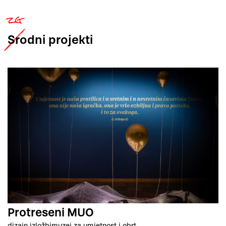
Srodni
projekti
Protreseni MUO
dizajn izložbi
muzej za umjetnost i obrt