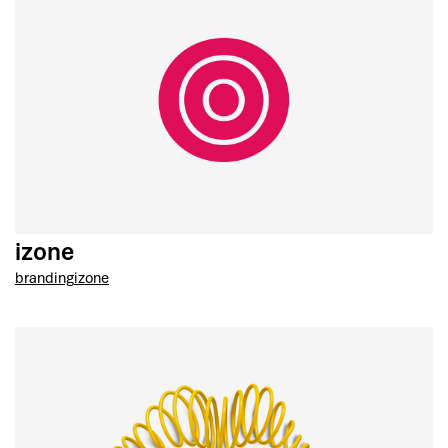
izone
branding
izone