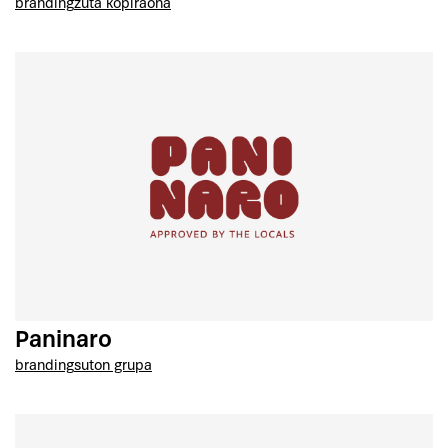
branding
žuta kopiraona
Paninaro
branding
suton grupa