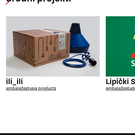
Lipički
ili_ili
ambalaže
stud
ambalaže
grupa products