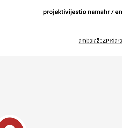
projekti
vijesti
o nama
hr
/
en
ambalaže
ZP Klara