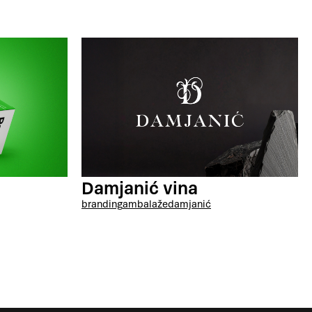
Damjanić vina
branding
ambalaže
damjanić