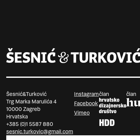
Šesnić&Turković
Instagram
član
član
Trg Marka Marulića 4
Facebook
10000 Zagreb
Vimeo
Hrvatska
+385 (0)1 5587 880
sesnic.turkovic@gmail.com