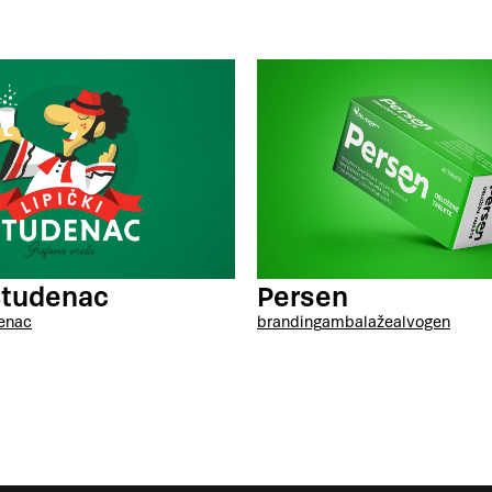
 Studenac
Persen
enac
branding
ambalaže
alvogen