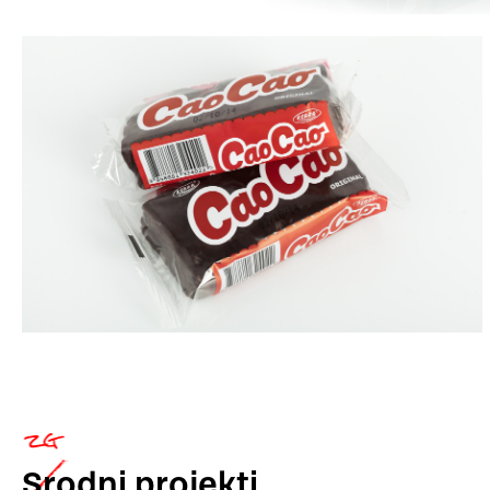
Srodni
projekti