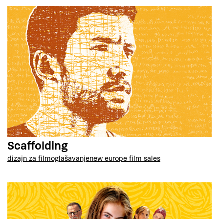
Scaffolding
dizajn za film
oglašavanje
new europe film sales