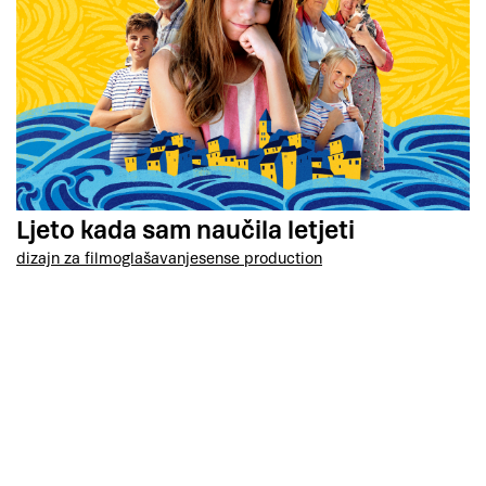
Ljeto kada sam naučila letjeti
dizajn za film
oglašavanje
sense production