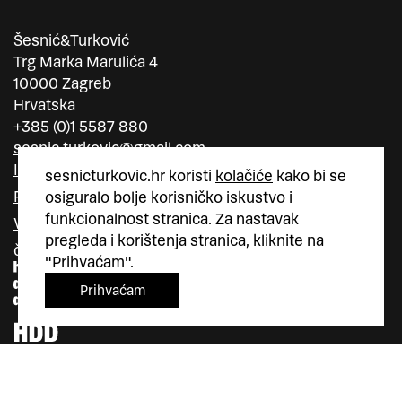
Šesnić&Turković
Trg Marka Marulića 4
10000 Zagreb
Hrvatska
+385 (0)1 5587 880
sesnic.turkovic@gmail.com
Instagram
sesnicturkovic.hr koristi
kolačiće
kako bi se
Facebook
osiguralo bolje korisničko iskustvo i
funkcionalnost stranica. Za nastavak
Vimeo
pregleda i korištenja stranica, kliknite na
član
član
"Prihvaćam".
Prihvaćam