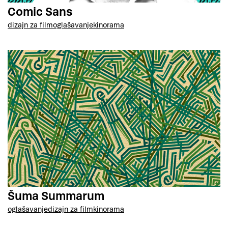
Comic Sans
dizajn za film
oglašavanje
kinorama
Šuma Summarum
oglašavanje
dizajn za film
kinorama