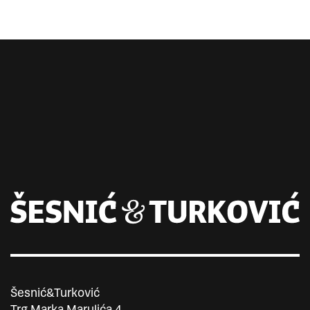
Šesnić&Turković
Trg Marka Marulića 4