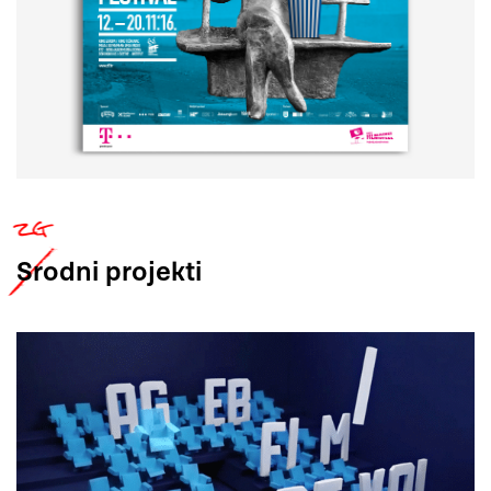
Srodni
projekti