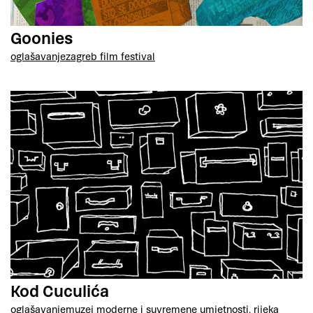
Goonies
oglašavanje
zagreb film festival
Kod Cuculića
oglašavanje
muzej moderne i suvremene umjetnosti, rijeka