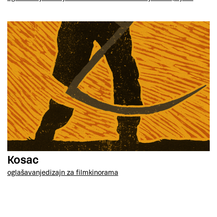
Kosac
oglašavanje
dizajn za film
kinorama