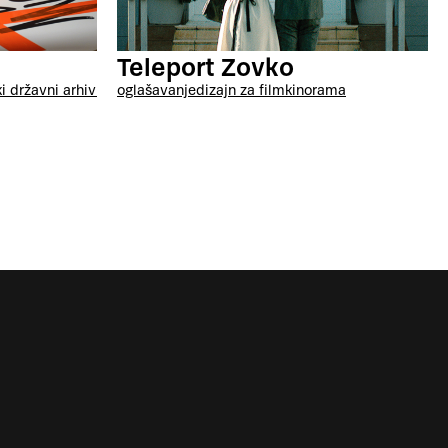
Teleport Zovko
oglašavanje
dizajn za film
kinorama
i državni arhiv - kinoteka