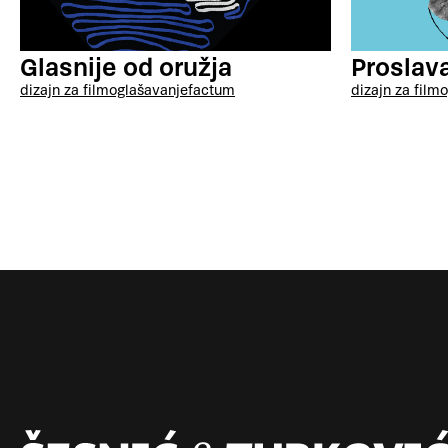
Proslav
Glasnije od oružja
dizajn za film
o
dizajn za film
oglašavanje
factum