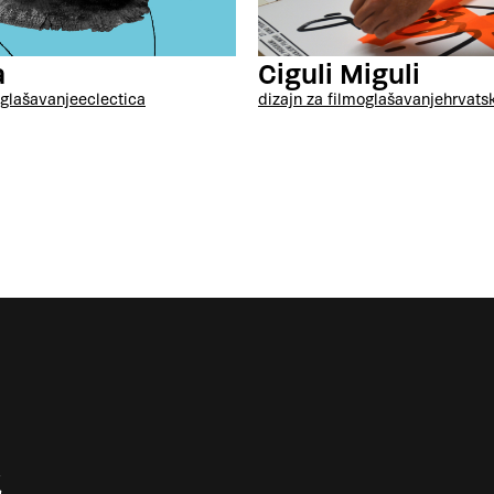
a
Ciguli Miguli
glašavanje
eclectica
dizajn za film
oglašavanje
hrvatsk