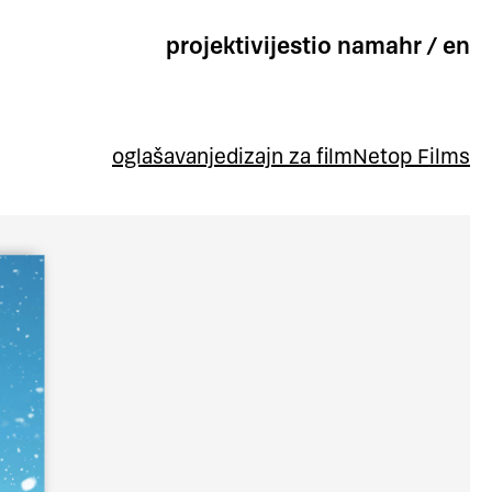
projekti
vijesti
o nama
hr
/
en
oglašavanje
dizajn za film
Netop Films