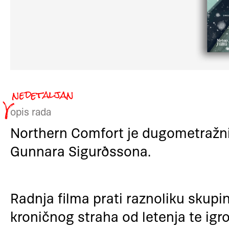
opis rada
Northern Comfort je dugometražni 
Gunnara Sigurðssona.
Radnja filma prati raznoliku skupin
kroničnog straha od letenja te igr