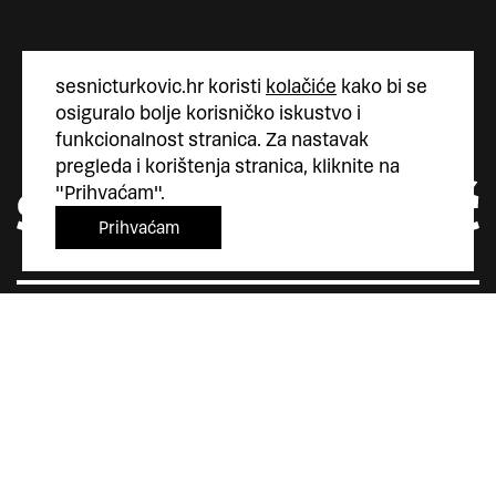
sesnicturkovic.hr koristi
kolačiće
kako bi se
osiguralo bolje korisničko iskustvo i
funkcionalnost stranica. Za nastavak
pregleda i korištenja stranica, kliknite na
"Prihvaćam".
Prihvaćam
Šesnić&Turković
Trg Marka Marulića 4
10000 Zagreb
Hrvatska
+385 (0)1 5587 880
sesnic.turkovic@gmail.com