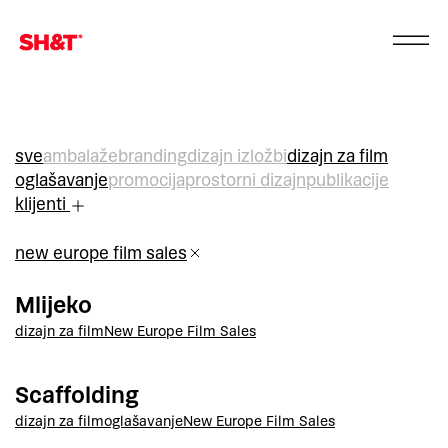
sve
ambalaže
branding
dizajn izložbi
dizajn za film
oglašavanje
promocija
prostorni dizajn
publikacije
klijenti
new europe film sales
Mlijeko
dizajn za film
New Europe Film Sales
Scaffolding
dizajn za film
oglašavanje
New Europe Film Sales