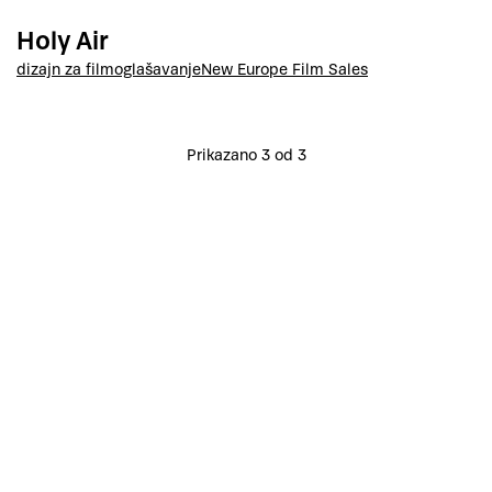
Holy Air
dizajn za film
oglašavanje
New Europe Film Sales
Prikazano 3 od 3