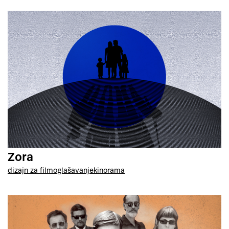
Zora
dizajn za film
oglašavanje
kinorama