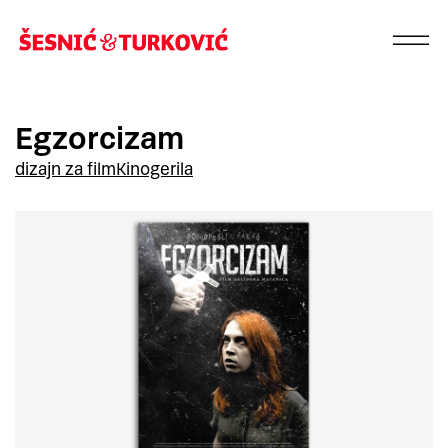
Egzorcizam
dizajn za film
Kinogerila