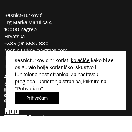
Šesnić&Turković
Trg Marka Marulića 4
10000 Zagreb
Hrvatska
+385 (0)1 5587 880
sesnic.turkovic@gmail.com
Instagram
sesnicturkovic.hr koristi
kolačiće
kako bi se
Facebook
osiguralo bolje korisničko iskustvo i
funkcionalnost stranica. Za nastavak
Vimeo
pregleda i korištenja stranica, kliknite na
član
član
"Prihvaćam".
Prihvaćam