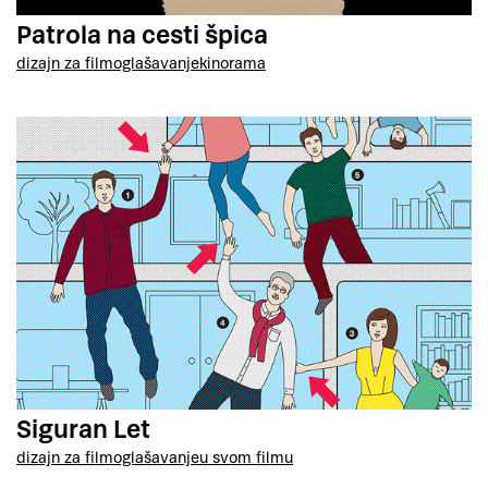
Patrola na cesti špica
dizajn za film
oglašavanje
kinorama
Siguran Let
dizajn za film
oglašavanje
u svom filmu