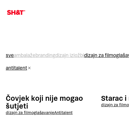
sve
ambalaže
branding
dizajn izložbi
dizajn za film
oglaša
antitalent
Čovjek koji nije mogao
Starac i
šutjeti
dizajn za film
o
dizajn za film
oglašavanje
Antitalent