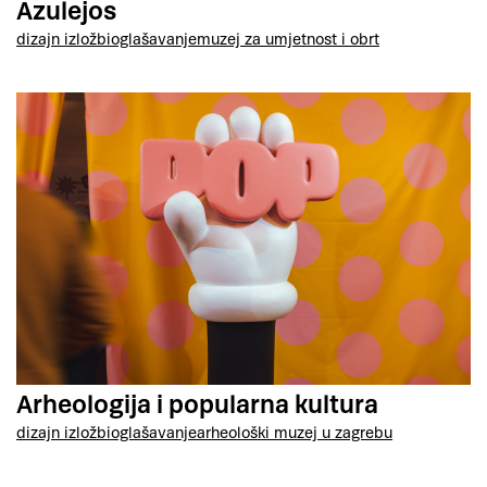
Azulejos
dizajn izložbi
oglašavanje
muzej za umjetnost i obrt
Arheologija i popularna kultura
dizajn izložbi
oglašavanje
arheološki muzej u zagrebu