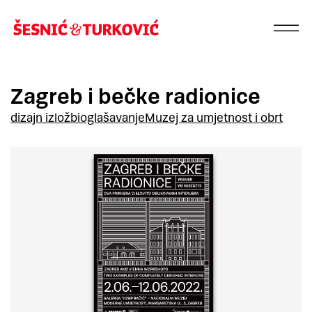
Zagreb i bečke radionice
dizajn izložbi
oglašavanje
Muzej za umjetnost i obrt