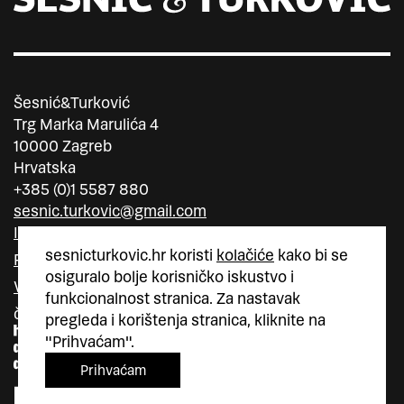
Šesnić&Turković
Trg Marka Marulića 4
10000 Zagreb
Hrvatska
+385 (0)1 5587 880
sesnic.turkovic@gmail.com
Instagram
sesnicturkovic.hr koristi
kolačiće
kako bi se
Facebook
osiguralo bolje korisničko iskustvo i
Vimeo
funkcionalnost stranica. Za nastavak
član
član
pregleda i korištenja stranica, kliknite na
"Prihvaćam".
Prihvaćam