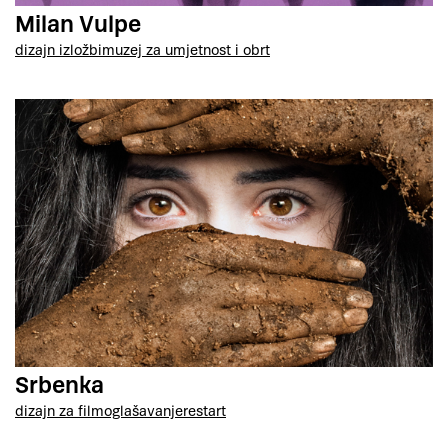
Milan Vulpe
dizajn izložbi
muzej za umjetnost i obrt
Srbenka
dizajn za film
oglašavanje
restart