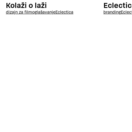
Kolaži o laži
Eclecti
dizajn za film
oglašavanje
Eclectica
branding
Eclec