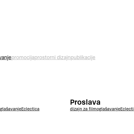
vanje
promocija
prostorni dizajn
publikacije
Proslava
glašavanje
Eclectica
dizajn za film
oglašavanje
Eclect