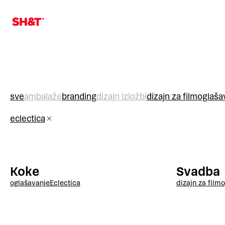
sve
ambalaže
branding
dizajn izložbi
dizajn za film
oglaša
eclectica
Koke
Svadba
oglašavanje
Eclectica
dizajn za film
o