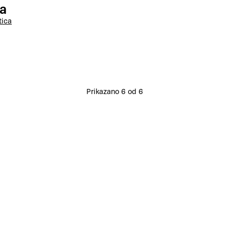
ca
tica
Prikazano 6 od 6