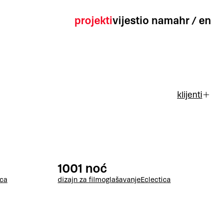
projekti
vijesti
o nama
hr
/
en
klijenti
1001 noć
ica
dizajn za film
oglašavanje
Eclectica