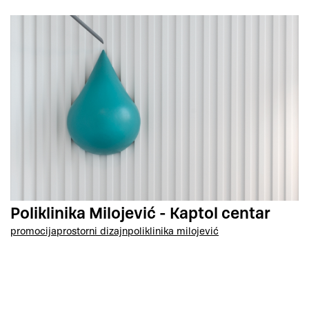
Poliklinika Milojević - Kaptol centar
promocija
prostorni dizajn
poliklinika milojević