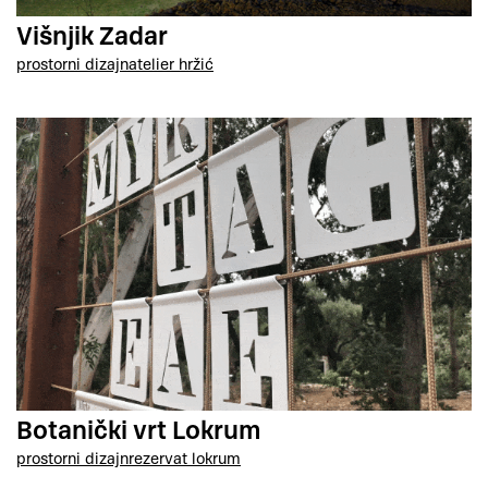
Višnjik Zadar
prostorni dizajn
atelier hržić
Botanički vrt Lokrum
prostorni dizajn
rezervat lokrum