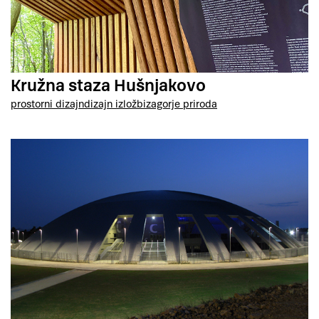
Kružna staza Hušnjakovo
prostorni dizajn
dizajn izložbi
zagorje priroda