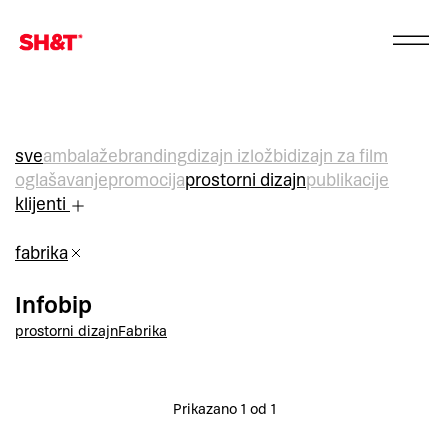
sve
ambalaže
branding
dizajn izložbi
dizajn za film
oglašavanje
promocija
prostorni dizajn
publikacije
klijenti
fabrika
Infobip
prostorni dizajn
Fabrika
Prikazano 1 od 1