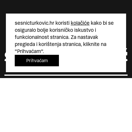
sesnicturkovic.hr koristi
kolačiće
kako bi se
osiguralo bolje korisničko iskustvo i
funkcionalnost stranica. Za nastavak
pregleda i korištenja stranica, kliknite na
"Prihvaćam".
Prihvaćam
Šesnić&Turković
Trg Marka Marulića 4
10000 Zagreb
Hrvatska
+385 (0)1 5587 880
sesnic.turkovic@gmail.com