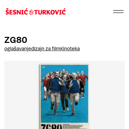
ZG80
oglašavanje
dizajn za film
Kinoteka