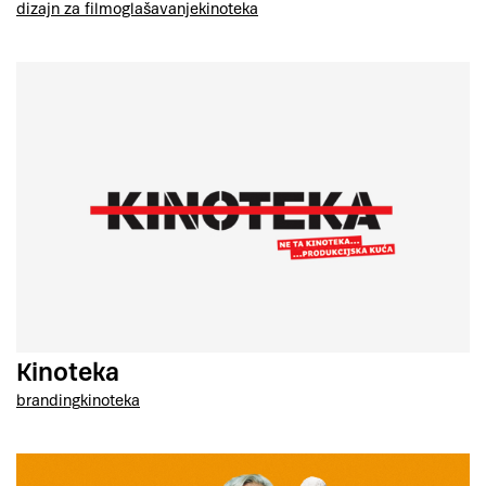
dizajn za film
oglašavanje
kinoteka
Kinoteka
branding
kinoteka