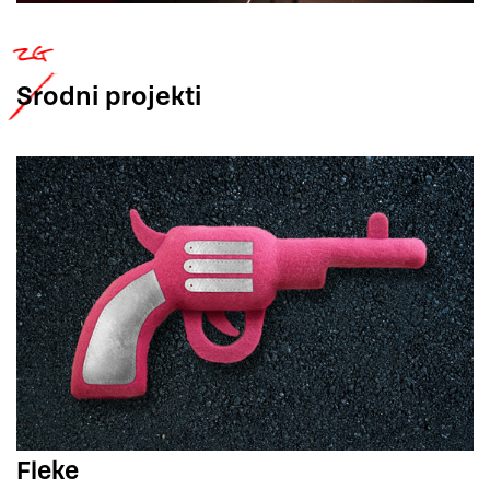
Srodni
projekti
Fleke