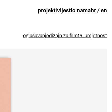
projekti
vijesti
o nama
hr
/
en
oglašavanje
dizajn za film
15. umjetnost