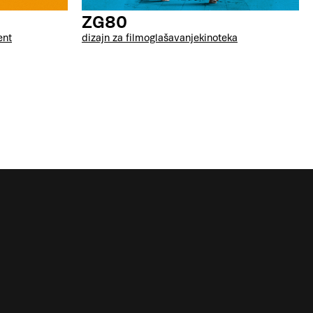
ZG80
ent
dizajn za film
oglašavanje
kinoteka