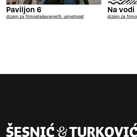
Paviljon 6
Na vodi
dizajn za film
oglašavanje
15. umjetnost
dizajn za film
o