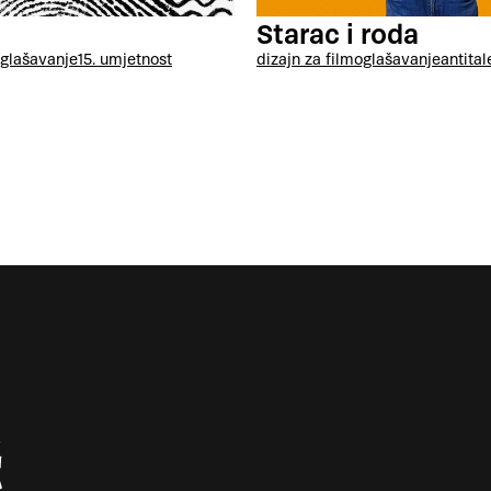
Starac i roda
glašavanje
15. umjetnost
dizajn za film
oglašavanje
antital