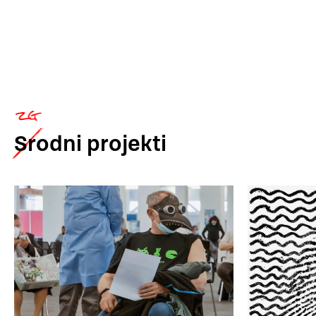
Srodni
projekti