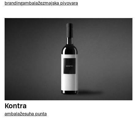
branding
ambalaže
zmajska pivovara
Kontra
ambalaže
suha punta