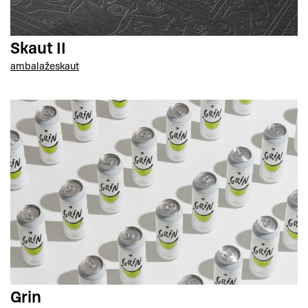
Skaut II
ambalaže
skaut
Grin