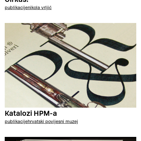
publikacije
nikola vrljić
Katalozi HPM-a
publikacije
hrvatski povijesni muzej