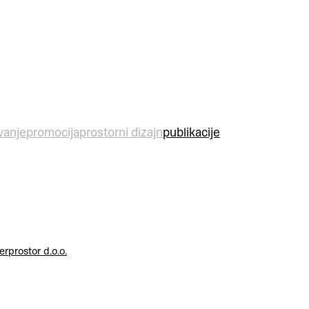
vanje
promocija
prostorni dizajn
publikacije
erprostor d.o.o.