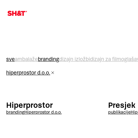
sve
ambalaže
branding
dizajn izložbi
dizajn za film
oglaša
hiperprostor d.o.o.
Hiperprostor
Presjek
branding
Hiperprostor d.o.o.
publikacije
Hip