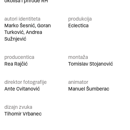
okoliša i prirode RH
autori identiteta
produkcija
Marko Šesnić, Goran
Eclectica
Turković, Andrea
Sužnjević
producentica
montaža
Rea Rajčić
Tomislav Stojanović
direktor fotografije
animator
Ante Cvitanović
Manuel Šumberac
dizajn zvuka
Tihomir Vrbanec