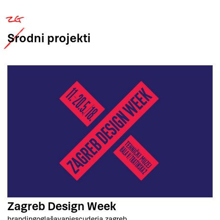
Srodni
projekti
Zagreb Design Week
branding
oglašavanje
scuderia zagreb