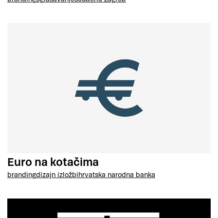
Euro na kotačima
branding
dizajn izložbi
hrvatska narodna banka