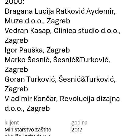
2000:
Dragana Lucija Ratković Aydemir,
Muze d.o.o., Zagreb
Vedran Kasap, Clinica studio d.o.o.,
Zagreb
Igor Pauška, Zagreb
Marko Šesnić, Šesnić&Turković,
Zagreb
Goran Turković, Šesnić&Turković,
Zagreb
Vladimir Končar, Revolucija dizajna
d.o.o., Zagreb
klijent
godina
Ministarstvo zaštite
2017