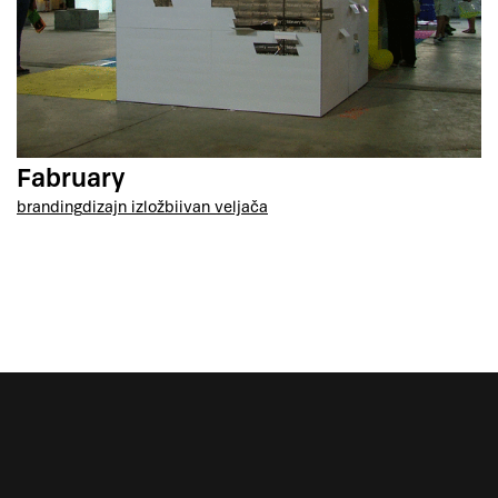
Fabruary
branding
dizajn izložbi
ivan veljača