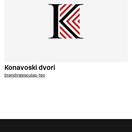
Konavoski dvori
branding
esculap-teo