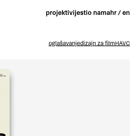
projekti
vijesti
o nama
hr
/
en
oglašavanje
dizajn za film
HAVC