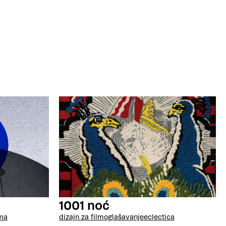
1001 noć
ma
dizajn za film
oglašavanje
eclectica