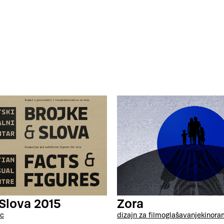
Zora
Slova 2015
dizajn za film
oglašavanje
kinora
c