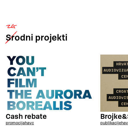
Srodni
projekti
Cash rebate
Brojke&
promocija
havc
publikacije
hav